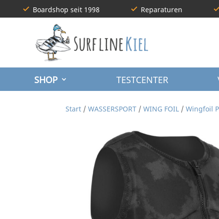
Boardshop seit 1998
Reparaturen
SHOP
TESTCENTER
Start
/
WASSERSPORT
/
WING FOIL
/
Wingfoil P