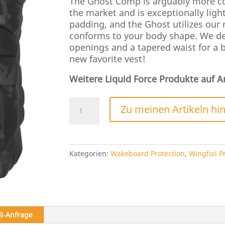
The Ghost Comp is arguably more co
the market and is exceptionally li
padding, and the Ghost utilizes our 
conforms to your body shape. We de
openings and a tapered waist for a b
new favorite vest!
Weitere Liquid Force Produkte auf A
Liquid
Zu meinen Artikeln hi
Force
Ghost
Comp
Menge
Kategorien:
Wakeboard Protection
,
Wingfoil P
ll‑Anfrage