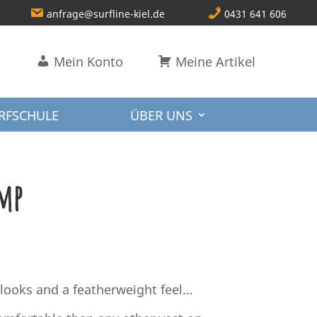
anfrage@surfline-kiel.de
0431 641 606
Mein Konto
Meine Artikel
RFSCHULE
ÜBER UNS
omp
looks and a featherweight feel…