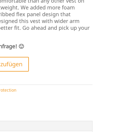
mfortable than any other vest on
ghtweight. We added more foam
ribbed flex panel design that
signed this vest with wider arm
etter fit. Go ahead and pick up your
nfrage! 🙂
nzufügen
rotection