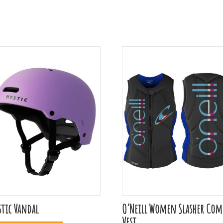
tic Vandal
O’Neill Women Slasher Com
Vest