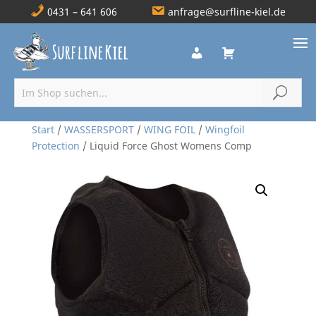
0431 – 641 606
anfrage@surfline-kiel.de
Start
/
WASSERSPORT
/
WING FOIL
/
Wingfoil
Protection
/ Liquid Force Ghost Womens Comp