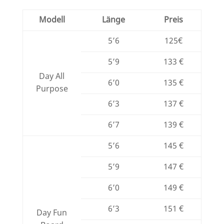
Modell
Länge
Preis
5’6
125€
5’9
133 €
Day All
6’0
135 €
Purpose
6’3
137 €
6’7
139 €
5’6
145 €
5’9
147 €
6’0
149 €
6’3
151 €
Day Fun