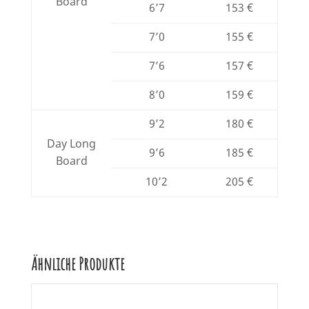
Board
6’7
153 €
7’0
155 €
7’6
157 €
8’0
159 €
9’2
180 €
Day Long
9’6
185 €
Board
10’2
205 €
Ähnliche Produkte