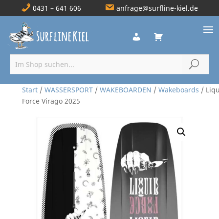
0431 – 641 606
anfrage@surfline-kiel.de
Start
/
WASSERSPORT
/
WAKEBOARDEN
/
Wakeboards
/ Liq
Force Virago 2025