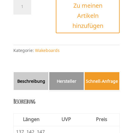
Liquid
Zu meinen
Force
Artikeln
Virago
2025
hinzufügen
Menge
Kategorie:
Wakeboards
Beschreibung
Hersteller
Schnell‑Anfrage
Beschreibung
Längen
UVP
Preis
137, 142, 147,