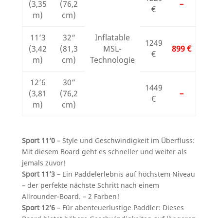
(3,35
(76,2
–
€
m)
cm)
11’3
32“
Inflatable
1249
(3,42
(81,3
MSL-
899 €
€
m)
cm)
Technologie
12’6
30“
1449
(3,81
(76,2
–
€
m)
cm)
Sport 11’0
– Style und Geschwindigkeit im Überfluss:
Mit diesem Board geht es schneller und weiter als
jemals zuvor!
Sport 11’3
– Ein Paddelerlebnis auf höchstem Niveau
– der perfekte nächste Schritt nach einem
Allrounder-Board. – 2 Farben!
Sport 12’6
– Für abenteuerlustige Paddler: Dieses