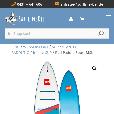
0431 – 641 606
anfrage@surfline-kiel.de
Start
/
WASSERSPORT
/
SUP / STAND UP
PADDLING
/
Inflate SUP
/ Red Paddle Sport MSL