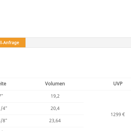
ll‑Anfrage
ite
Volumen
UVP
7″
19,2
1/4″
20,4
1299 €
3/8″
23,64