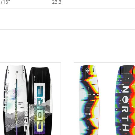
1/16″
23,3