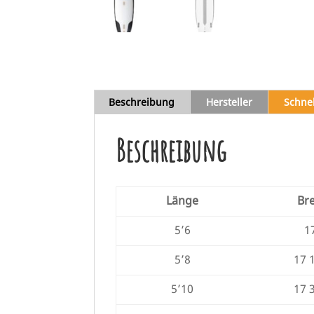
Beschreibung
Hersteller
Schne
Beschreibung
Länge
Bre
5’6
1
5’8
17 
5’10
17 