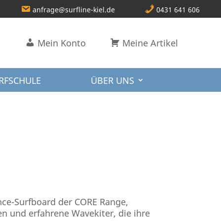
anfrage@surfline-kiel.de
0431 641 606
Mein Konto
Meine Artikel
RFSCHULE
ÜBER UNS
nce-Surfboard der CORE Range,
en und erfahrene Wavekiter, die ihre